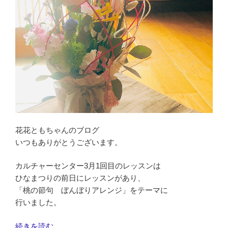
ン
は
ス
プ
レ
ー
シ
ェ
ー
プ
を
花花ともちゃんのブログ
行
いつもありがとうございます。
い
ま
カルチャーセンター3月1回目のレッスンは
し
ひなまつりの前日にレッスンがあり、
た。”
「桃の節句 ぼんぼりアレンジ」をテーマに
の
行いました。
“カ
続きを読む