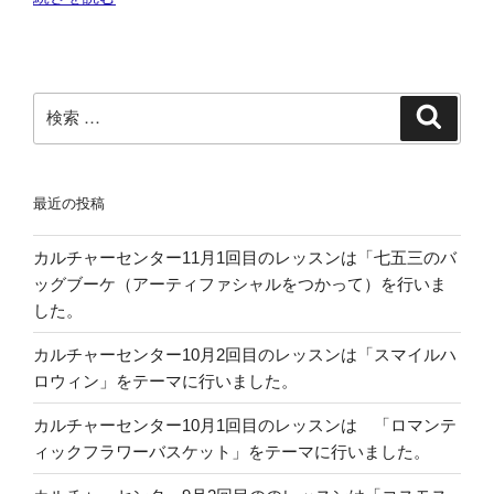
ル
チ
ャ
ー
検
検
セ
索
索:
ン
タ
最近の投稿
ー
3
カルチャーセンター11月1回目のレッスンは「七五三のバ
月
ッグブーケ（アーティファシャルをつかって）を行いま
1
した。
回
目
カルチャーセンター10月2回目のレッスンは「スマイルハ
の
ロウィン」をテーマに行いました。
レ
ッ
カルチャーセンター10月1回目のレッスンは 「ロマンテ
ス
ィックフラワーバスケット」をテーマに行いました。
ン