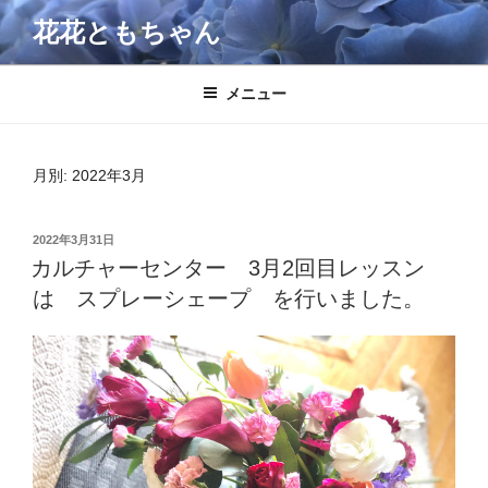
コ
花花ともちゃん
ン
テ
ン
メニュー
ツ
へ
ス
月別: 2022年3月
キ
ッ
投
2022年3月31日
プ
稿
カルチャーセンター 3月2回目レッスン
日:
は スプレーシェープ を行いました。