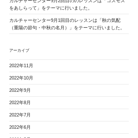
カルチャーセンター9月2回目ののレッスンは「コスモス
は
をあしらって」をテーマに行いました。
桃
の
カルチャーセンター9月1回目のレッスンは「秋の気配
節
（重陽の節句・中秋の名月）」をテーマに行いました。
句
の
ぼ
アーカイブ
ん
ぼ
2022年11月
り
ア
2022年10月
レ
ン
2022年9月
ジ
2022年8月
を
行
2022年7月
い
ま
2022年6月
し