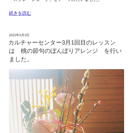
“カ
続きを読む
ル
チ
ャ
投
2022年3月3日
稿
ー
カルチャーセンター3月1回目のレッスン
日:
セ
は 桃の節句のぼんぼりアレンジ を行い
ン
ました。
タ
ー
3
月
2
回
目
レ
ッ
ス