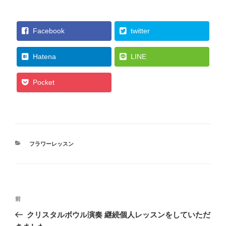
Facebook
twitter
Hatena
LINE
Pocket
カ
フラワーレッスン
テ
ゴ
リ
ー
投
過
前
稿
去
クリスタルボウル演奏 継続個人レッスンをしていただ
ナ
の