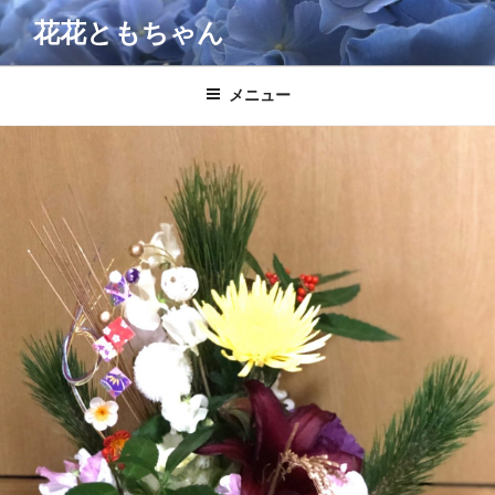
コ
花花ともちゃん
ン
テ
ン
メニュー
ツ
へ
ス
キ
ッ
プ