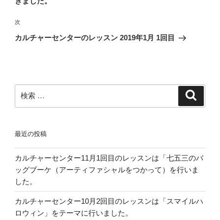
きました。
ビ
投
稿
ゲ
次
次
の
ー
カルチャーセンターのレッスン 2019年1月 1回目
投
シ
稿
ョ
ン
検
検
索
索:
最近の投稿
カルチャーセンター11月1回目のレッスンは「七五三のバ
ッグブーケ（アーティファシャルをつかって）を行いま
した。
カルチャーセンター10月2回目のレッスンは「スマイルハ
ロウィン」をテーマに行いました。