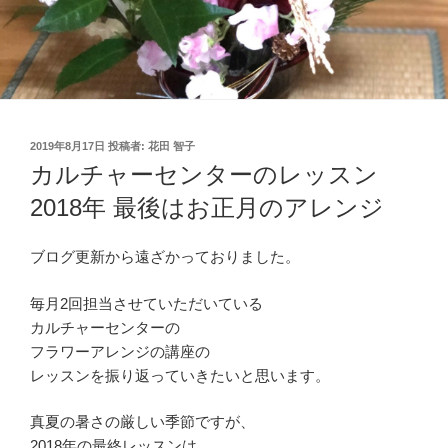
投
2019年8月17日
投稿者:
花田 智子
稿
カルチャーセンターのレッスン
日:
2018年 最後はお正月のアレンジ
ブログ更新から遠ざかっておりました。
毎月2回担当させていただいている
カルチャーセンターの
フラワーアレンジの講座の
レッスンを振り返っていきたいと思います。
真夏の暑さの厳しい季節ですが、
2018年の最終レッスンは