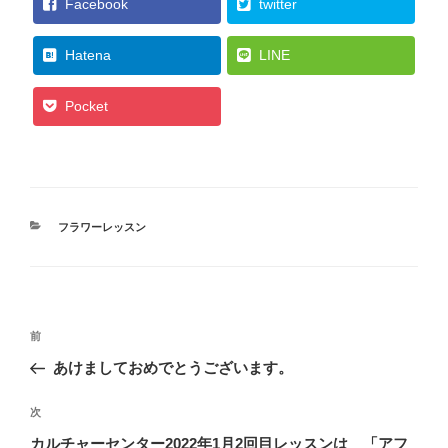
Facebook
twitter
Hatena
LINE
Pocket
カ
フラワーレッスン
テ
ゴ
リ
ー
投
過
前
稿
去
あけましておめでとうございます。
ナ
の
ビ
投
次
次
稿
ゲ
の
カルチャーセンター2022年1月2回目レッスンは 「アフ