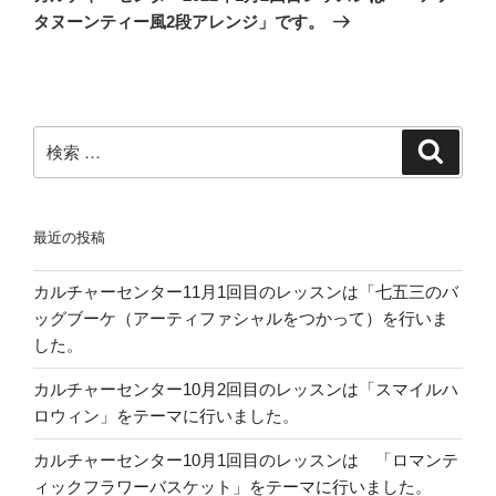
投
ー
タヌーンティー風2段アレンジ」です。
稿
シ
ョ
ン
検
検
索
索:
最近の投稿
カルチャーセンター11月1回目のレッスンは「七五三のバ
ッグブーケ（アーティファシャルをつかって）を行いま
した。
カルチャーセンター10月2回目のレッスンは「スマイルハ
ロウィン」をテーマに行いました。
カルチャーセンター10月1回目のレッスンは 「ロマンテ
ィックフラワーバスケット」をテーマに行いました。