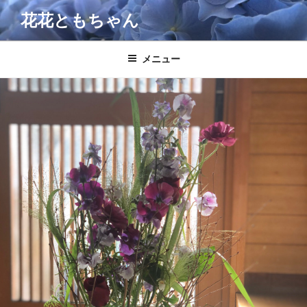
コ
花花ともちゃん
ン
テ
ン
メニュー
ツ
へ
ス
キ
ッ
プ