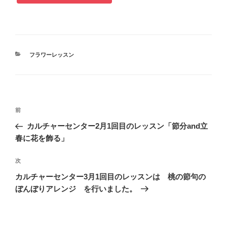
カ
フラワーレッスン
テ
ゴ
リ
ー
投
過
前
稿
去
カルチャーセンター2月1回目のレッスン「節分and立
ナ
の
春に花を飾る」
ビ
投
稿
ゲ
次
次
の
ー
カルチャーセンター3月1回目のレッスンは 桃の節句の
投
シ
ぼんぼりアレンジ を行いました。
稿
ョ
ン