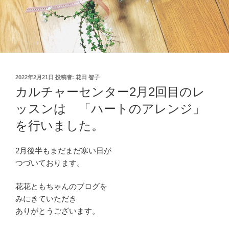
投
2022年2月21日
投稿者:
花田 智子
稿
カルチャーセンター2月2回目のレ
日:
ッスンは 「ハートのアレンジ」
を行いました。
2月後半もまだまだ寒い日が
つづいております。
花花ともちゃんのブログを
みにきていただき
ありがとうございます。