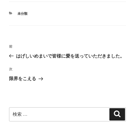
カ
未分類
テ
ゴ
リ
ー
投
過
前
稿
去
はげしいめまいで皆様に愛を送っていただきました。
ナ
の
ビ
投
次
次
稿
ゲ
の
限界をこえる
投
ー
稿
シ
ョ
ン
検
検
索
索: