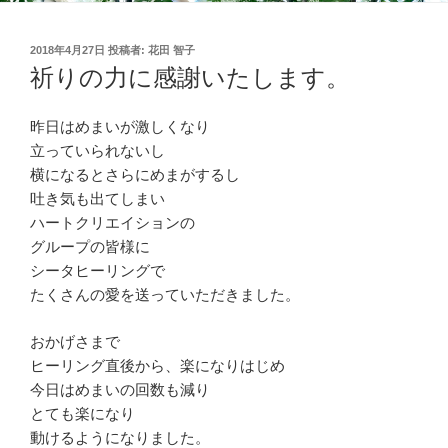
投
2018年4月27日
投稿者:
花田 智子
稿
祈りの力に感謝いたします。
日:
昨日はめまいが激しくなり
立っていられないし
横になるとさらにめまがするし
吐き気も出てしまい
ハートクリエイションの
グループの皆様に
シータヒーリングで
たくさんの愛を送っていただきました。
おかげさまで
ヒーリング直後から、楽になりはじめ
今日はめまいの回数も減り
とても楽になり
動けるようになりました。