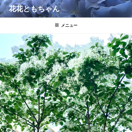
コ
花花ともちゃん
ン
テ
ン
メニュー
ツ
へ
ス
キ
ッ
プ