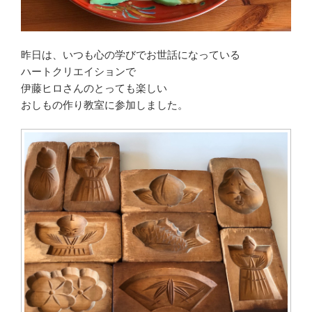
さ
せ
て
昨日は、いつも心の学びでお世話になっている
い
ハートクリエイションで
た
伊藤ヒロさんのとっても楽しい
だ
おしもの作り教室に参加しました。
き
ま
し
た。”
の