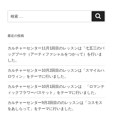
ペ
ナ
先
ー
ビ
祖
ジ
検
様
検
ゲ
索
索:
へ
ー
の
シ
感
最近の投稿
ョ
謝
ン
の
カルチャーセンター11月1回目のレッスンは「七五三のバ
祈
ッグブーケ（アーティファシャルをつかって）を行いま
り
した。
を
こ
カルチャーセンター10月2回目のレッスンは「スマイルハ
め
ロウィン」をテーマに行いました。
て”
カルチャーセンター10月1回目のレッスンは 「ロマンテ
の
ィックフラワーバスケット」をテーマに行いました。
カルチャーセンター9月2回目ののレッスンは「コスモス
をあしらって」をテーマに行いました。