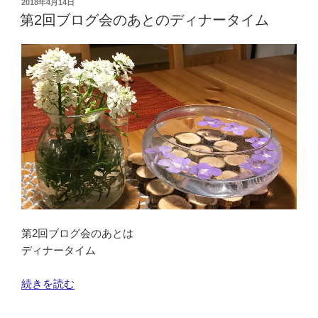
投
2018年4月14日
稿
さ
ー
第2回ブログ会のあとのディナータイム
日:
ん
リ
の
ン
カ
グ
レ
ア
ー
ナ
ラ
ト
ン
ミ
チ”
ー
の
4
日
目
の
第2回ブログ会のあとは
学
ディナータイム
び
と
“第
続きを読む
伊
2
藤
回