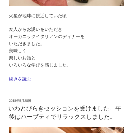
参
加
火星が地球に接近していた頃
し
ま
友人からお誘いをいただき
し
オーガニックイタリアンのディナーを
た。”
いただきました。
の
美味しく
楽しいお話と
いろいろな学びを感じました。
“楽
続きを読む
し
い
オ
投
2018年5月28日
稿
ー
いわとびらきセッションを受けました。午
日:
ガ
後はハーブティでリラックスしました。
ニ
ッ