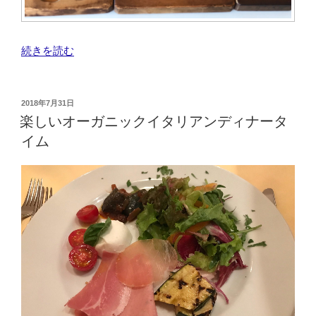
“伊
続きを読む
藤
ヒ
ロ
投
2018年7月31日
稿
さ
楽しいオーガニックイタリアンディナータ
日:
ん
イム
の
お
し
も
の
作
り
教
室
に