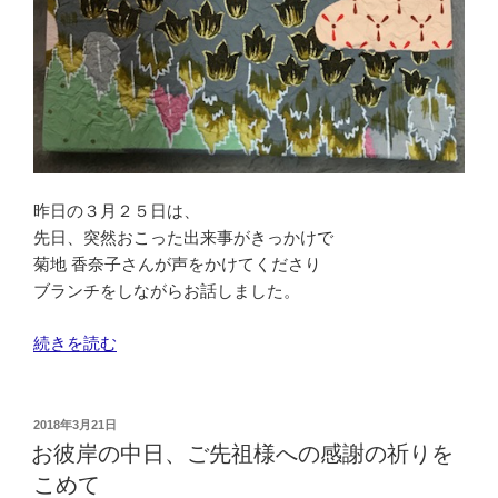
昨日の３月２５日は、
先日、突然おこった出来事がきっかけで
菊地 香奈子さんが声をかけてくださり
ブランチをしながらお話しました。
“幸
続きを読む
せ
の
リ
投
2018年3月21日
稿
レ
お彼岸の中日、ご先祖様への感謝の祈りを
日:
ー”
こめて