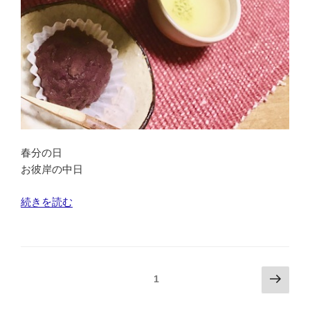
春分の日
お彼岸の中日
“お
続きを読む
彼
岸
の
中
投
次
ページ
1
日、
の
稿
ご