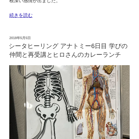
根深い感情が出ました。
ー
ブ
“シ
続きを読む
テ
ー
ィ
タ
で
ヒ
投
リ
2018年5月5日
稿
ー
シータヒーリング アナトミー6日目 学びの
ラ
日:
リ
ッ
仲間と再受講とヒロさんのカレーランチ
ン
ク
グ
ス
ア
し
ナ
ま
ト
し
ミ
た。”
ー
の
7
日
目
は