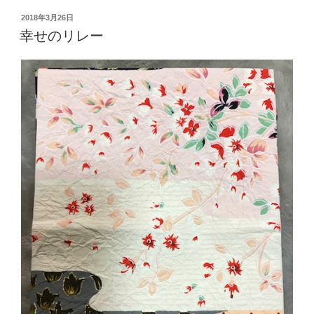
ヒ
ブ
投
2018年3月26日
ロ
稿
ロ
幸せのリレー
さ
日:
グ
ん
会
の
の
ラ
あ
ン
と
チ
の
と
デ
デ
ィ
ザ
ナ
ー
ー
ト”
タ
の
イ
ム”
の