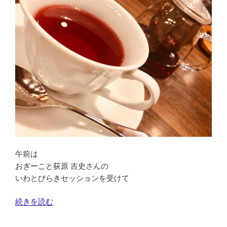
ク
イ
タ
リ
ア
ン
デ
ィ
ナ
ー
タ
イ
ム”
午前は
の
おぎーこと荻原 吉史さんの
いわとびらきセッションを受けて
“い
続きを読む
わ
と