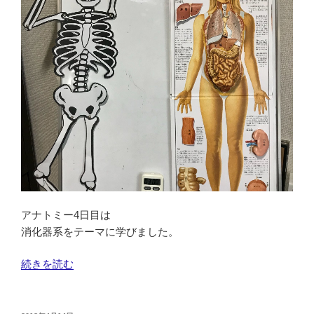
ナ
ト
ミ
ー
6
日
目
学
び
の
仲
間
と
アナトミー4日目は
再
消化器系をテーマに学びました。
受
講
“シ
続きを読む
と
ー
ヒ
タ
ロ
ヒ