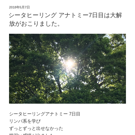
び
投
2018年5月7日
稿
ら
シータヒーリング アナトミー7日目は大解
日:
き
放がおこりました。
セ
ッ
シ
ョ
ン
を
受
け
ま
し
た。
午
シータヒーリングアナトミー 7日目
後
リンパ系を学び
は
ずっとずっと出せなかった
ハ