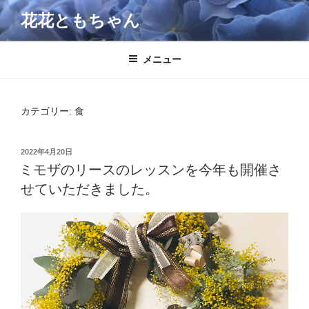
コ
花花ともちゃん
ン
テ
ン
メニュー
ツ
へ
ス
カテゴリー: 食
キ
ッ
投
2022年4月20日
プ
稿
ミモザのリースのレッスンを今年も開催さ
日:
せていただきました。