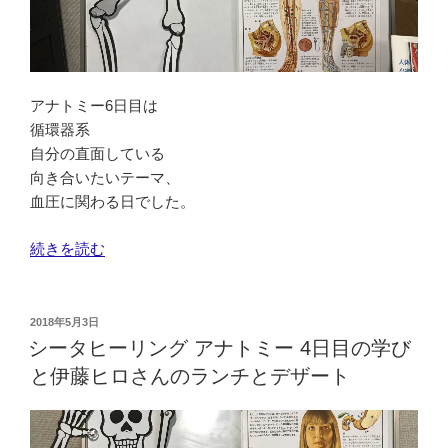
大
解
放
が
お
アナトミー6日目は
こ
循環器系
り
自分の直面している
ま
向き合いたいテーマ、
し
血圧に関わる日でした。
た。”
の
“シ
続きを読む
ー
タ
ヒ
投
2018年5月3日
稿
ー
シータヒーリング アナトミー 4日目の学び
日:
リ
と伊藤ヒロさんのランチとデザート
ン
グ
ア