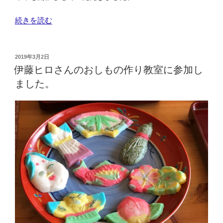
“ミ
続きを読む
モ
ザ
の
投
2019年3月2日
稿
リ
伊藤ヒロさんのおしもの作り教室に参加し
日:
ー
ました。
ス
の
レ
ッ
ス
ン
を
今
年
も
開
催